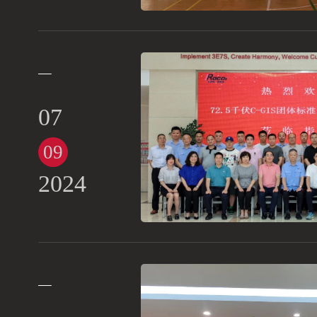
07
09
2024