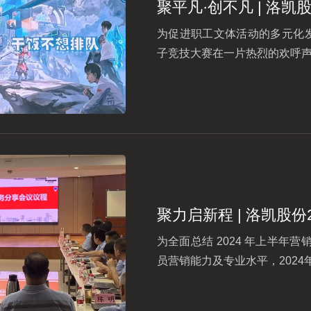
为促进职工文体活动的多元化发
子竞技大赛在一片热烈的欢呼声中
聚力启新程 | 洛凯股
为全面总结 2024 年上半
员营销能力及专业水平，2024年8