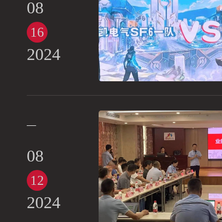
08
16
2024
08
12
2024