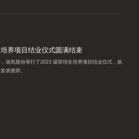
培生培养项目结业仪式圆满结束
，洛凯股份举行了2023 届管培生培养项目结业仪式，执
并发表致辞。