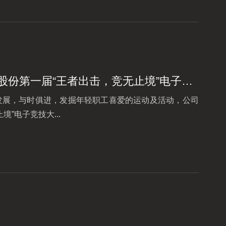
聚平凡，创不凡 | 洛凯股份第一届“王者出击，竞无止境”电子竞技比赛等你来战！
发展，与时俱进，发掘年轻职工喜爱的运动及活动，公司
”电子竞技大...