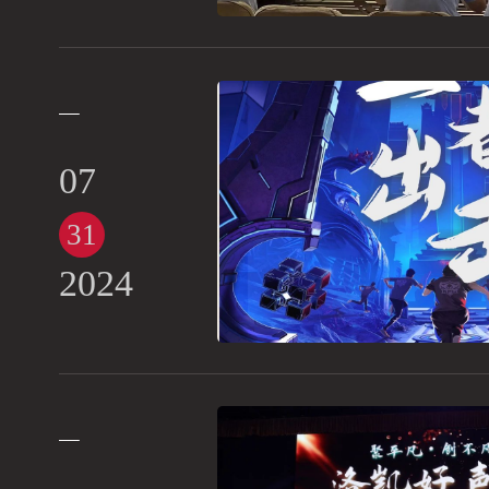
07
31
2024